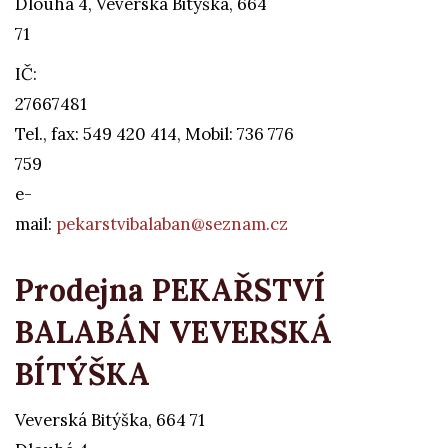
Dlouhá 4, Veverská Bitýška, 664
71
IČ:
27667481
Tel., fax: 549 420 414, Mobil: 736 776
759
e-
mail:
pekarstvibalaban@seznam.cz
Prodejna PEKAŘSTVÍ
BALABÁN VEVERSKÁ
BÍTÝŠKA
Veverská Bitýška, 664 71